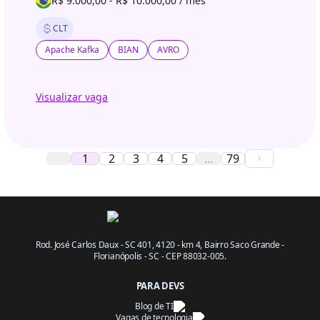
R$ 9.000,00 - R$ 10.000,00 / mês
CLT
Apache Kafka
BIAN
AVRO
Visualizar vaga
1
2
3
4
5
...
79
Rod. José Carlos Daux - SC 401, 4120 - km 4, Bairro Saco Grande -
Florianópolis - SC - CEP 88032-005.
PARA DEVS
Blog de TI
Vagas de tecnologia